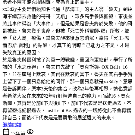
勇者不懼才能克服困難，成為真正的高手。
xx3d2y主要是借鏡知名卡通「航海王」的主人翁「魯夫」到達
海軍總部去救他的哥哥「艾斯」，眾多高手參與撕殺，事後並
將此事件稱為「大事件」，但是結果是魯夫終於失敗，他的哥
哥被殺，魯夫幾乎喪命，但被「死亡外科醫師-羅」所救，並
至「女人島」療傷，當魯夫醒來後意志消沉，幸得「冥王-席
爾巴斯-雷利」的點醒，才真正的明瞭自己能力之不足，才是
失敗真正的原因。
於是魯夫與雷利搶了海軍一艘戰艦，重回海軍總部，舉行了所
謂的「水之葬禮」，魯夫首先敲了「奧克斯鐘- OX Bell」16
下，並在廣場上默哀，其實在默哀的當下，魯夫在其右手手臂
上留下了一個訊息給他的同伴，那一個訊息就是xx3d2y。意思
是告訴同伴，原本3天後的集合，改為2年後再相聚，這也意謂
者希望大家在未來的2年好好精進自已的能力。而敲16下奧克
斯鐘，其實是分前8下與後8 下，前8下代表是是送走過去，不
再留戀或記恨過去，Just Let it Be. 過去的一切將從此不會再羈
絆自己；而後8下代表是是要勇敢的展望遠大的未來。
繼續閱讀
13年前