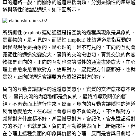
車的道路一般。而關係的通道包括兩類，分別是顯性的連結通
道與隱性的連結通道。如下圖所示。
所謂顯性 (explicit) 連結通道是指互動的過程與現象是具象的、
是實物的，是可見的。而隱性 (implicit) 連結通道是指互動的
過程與現象是抽象的、是心理的，是不可見的。正向的互動會
讓顯性的通道愈變愈大，實質的交流愈密切，實質交流的內容
物都是正向的。正向的互動也會讓隱性的通道愈變愈大，在心
理上會愈來愈喜歡對方，信賴對方，感覺對方什麼都好，也就
是說，正向的通道會讓雙方永遠記得對方的好。
負向的互動會讓顯性的通道愈變愈小，實質的交流愈來愈不密
切， 實質交流的內容物都是負向的，最終將導致關係的斷
絕，不再表面上進行往來。然而，負向的互動會讓隱性的通道
反而愈變愈大，在心理上會愈來愈不喜歡對方，不信賴對方，
感覺對方什麼都不好，甚至憎惡對方，會記仇，會永遠記得對
方的不好。也就是說，負向的互動縱使表面上已斷絕來往，但
在心理上這種負面的印象與仇恨的心理，反而是會與日劇增，