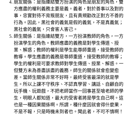
朋友關係：是指連結雙方扮演的角色是朋友的角色，雙
方應盡的權利義務主要是義。義者，對於善事以及對的
事，忠實對待不背叛朋友，且有責規勸改正對方不善的
行為。因此，黑社會的義氣是假的義氣，不是真義氣；
黑社會的義氣，只會害人害己。
師生關係：是指連結雙方，一方扮演教師的角色，一方
扮演學生的角色。教師應盡的義務是對學生傳道、授
業、解惑；教師的權利是學生能尊師重道，接受教師的
教導。學生應盡的義務是尊師重道，接受教師的教導；
學生的權利是可要求教師對學生傳道、授業、解惑。一
但雙方未為善盡該盡的義務，師生的關係就會愈變愈
差。當師生關係非常不好時，最終受害最深的就是學
生。所以上課不守秩序、不認真學習、講話、自顧自的
玩手機、玩遊戲，不把老師當作一回事甚至嗆老師的學
生，明眼人都知道，最大的受害者將是學生自己啊。這
也是一種因果關係啊。所謂，種什麼因就會得什麼果，
不是不報，只是時機未到者也。聞此者，不可不慎啊！