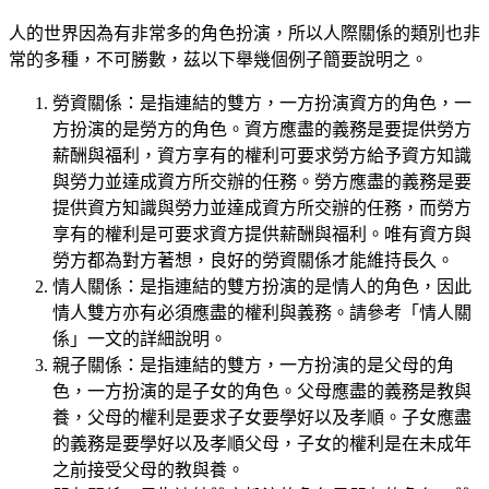
人的世界因為有非常多的角色扮演，所以人際關係的類別也非
常的多種，不可勝數，茲以下舉幾個例子簡要說明之。
勞資關係：是指連結的雙方，一方扮演資方的角色，一
方扮演的是勞方的角色。資方應盡的義務是要提供勞方
薪酬與福利，資方享有的權利可要求勞方給予資方知識
與勞力並達成資方所交辦的任務。勞方應盡的義務是要
提供資方
知識與勞力並達成資方所交辦的任務，而勞方
享有的權利是可要求資方提供薪酬與福利。唯有資方與
勞方都為對方著想，良好的勞資關係才能維持長久。
情人關係：是指連結的雙方扮演的是情人的角色，因此
情人雙方亦有必須應盡的權利與義務。請參考「情人關
係」一文的詳細說明。
親子關係：是指連結的雙方，一方扮演的是父母的角
色，一方扮演的是子女的角色。父母應盡的義務是教與
養，父母的權利是要求子女要學好以及孝順。子女應盡
的義務是要學好以及孝順父母，子女的權利是在未成年
之前接受父母的教與養。