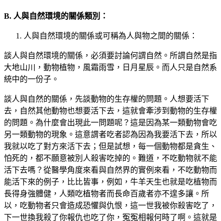
B. 人與自然環境的關係類別：
人與自然環境的關係或可稱為人與物之間的關係：
談人與自然環境的關係，必須要討論何謂自然。所謂自然是指
大地山川，動物植物，風霜雨雪，日月星辰。而人只是自然系
統中的一份子。
談人與自然的關係，先談動物的生存權的問題。人想要活下
去，自然其他動物也想要活下去，這就會牽涉到動物的生存權
的問題。為什麼會出現此一問題呢？這是因為某一類動物會吃
另一類動物的現象。這意謂者吃者認為因為我要活下去，所以
我就以吃了對方來活下去；但是試想，每一個動物都是貪生、
怕死的，都不願意被別人殺害吃掉的。難道，不吃動物就不能
活下去嗎？從醫學角度來看與自然界的實例來看，不吃動物而
能活下來的例子，比比皆事，例如，牛羊天生也就是吃植物而
長得身強體健，人類吃植物者而長命百歲者亦不遑多讓。所
以，吃動物者只會造成恐懼與仇恨，這一世我被你殺害吃了，
下一世換我殺了你報仇也吃了你，冤冤相報何時了啊。這就是